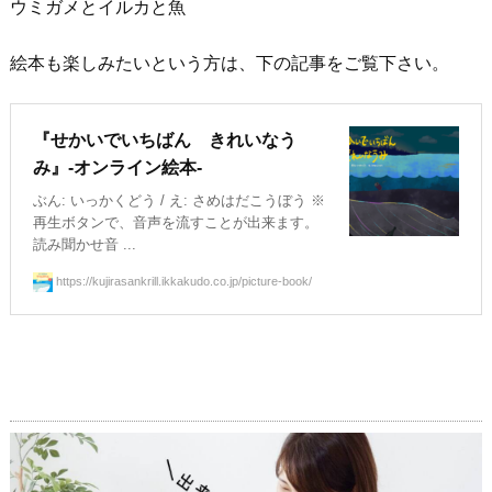
ウミガメとイルカと魚
絵本も楽しみたいという方は、下の記事をご覧下さい。
『せかいでいちばん きれいなう
み』-オンライン絵本-
ぶん: いっかくどう / え: さめはだこうぼう ※
再生ボタンで、音声を流すことが出来ます。
読み聞かせ音 ...
https://kujirasankrill.ikkakudo.co.jp/picture-book/