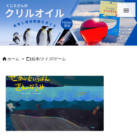



ホーム
>
絵本/クイズ/ゲーム